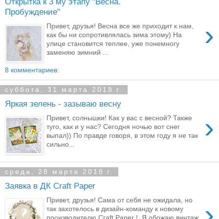
Открытка к 3 му этапу "Весна.
Пробуждение"
›
Привет, друзья! Весна все же приходит к нам,
как бы ни сопротивлялась зима этому) На
улице становится теплее, уже понемногу
заменяю зимний ...
8 комментариев:
суббота, 31 марта 2018 г.
Яркая зелень - зазываю весну
›
Привет, солнышки! Как у вас с весной? Также
туго, как и у нас? Сегодня ночью вот снег
выпал)) По правде говоря, в этом году я не так
сильно...
среда, 28 марта 2018 г.
Заявка в ДК Craft Paper
Привет, друзья! Сама от себя не ожидала, но
›
так захотелось в дизайн-команду к новому
производителю Craft Paper ! Я обожаю винтаж,